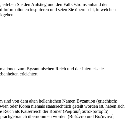
, erleben Sie den Aufstieg und den Fall Ostroms anhand der
d Informationen inspirieren und seien Sie überrascht, in welchen
ückgehen.
rmationen zum Byzantinischen Reich und der Internetseite
enheiten erleichtert.
m sind von dem alten hellenischen Namen Byzantion (griechisch:
n oder Korea niemals staatsrechtlich geteilt worden ist, haben sich
che Reich als Kaiserreich der Römer (Ρωμαϊκή αυτοκρατορία)
chen Sprachgebrauch übernommen worden (Βυζάντιο und Βυζαντινή