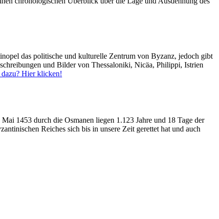
einen chronologischen Überblick über die Lage und Ausdehnung des
tinopel das politische und kulturelle Zentrum von Byzanz, jedoch gibt
chreibungen und Bilder von Thessaloniki, Nicäa, Philippi, Istrien
dazu? Hier klicken!
 Mai 1453 durch die Osmanen liegen 1.123 Jahre und 18 Tage der
zantinischen Reiches sich bis in unsere Zeit gerettet hat und auch