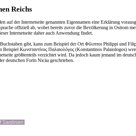
hen Reichs
n auf der Internetseite genannten Eigennamen eine Erklärung vorausge
Sprache offiziell ab, wobei bereits zuvor die Bevölkerung in Ostrom m
ieser Internetseite daher auch Anwendung findet.
 Buchstaben gibt, kann zum Beispiel der Ort Φίλιπποι Philippi und Filip
m Beispiel Κωνσταντίνος Παλαιολόγος (Konstantinos Palaiologos) werden
rnetseite größtenteils verzichtet wird. Da jedoch kaum jemand im deut
 der deutschen Form Nicäa geschrieben.
f Sardinien