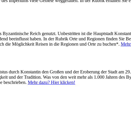
es Imperiums viele Gebiete weggefallen. In der Rubrik erhalten Sie 
s Byzantinische Reich genutzt. Unbestritten ist die Hauptstadt Konstan
end beeinflusst haben. In der Rubrik Orte und Regionen finden Sie Bes
auch die Möglichkeit Reisen in die Regionen und Orte zu buchen*.
Mehr 
tus durch Konstantin den Großen und der Eroberung der Stadt am 29.
igkeit und der Tradition. Was von den weit mehr als 1.000 Jahren des By
be beschrieben.
Mehr dazu? Hier klicken!