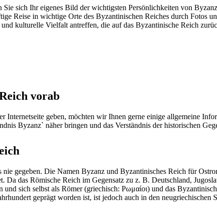
Sie sich Ihr eigenes Bild der wichtigsten Persönlichkeiten von Byzanz
ftige Reise in wichtige Orte des Byzantinischen Reiches durch Fotos un
 und kulturelle Vielfalt antreffen, die auf das Byzantinische Reich zur
Reich vorab
 Internetseite geben, möchten wir Ihnen gerne einige allgemeine Info
nis Byzanz` näher bringen und das Verständnis der historischen Gegeb
eich
 es nie gegeben. Die Namen Byzanz und Byzantinisches Reich für Ostro
 Da das Römische Reich im Gegensatz zu z. B. Deutschland, Jugoslawie
n und sich selbst als Römer (griechisch: Ρωμαίοι) und das Byzantinis
. Jahrhundert geprägt worden ist, ist jedoch auch in den neugriechis