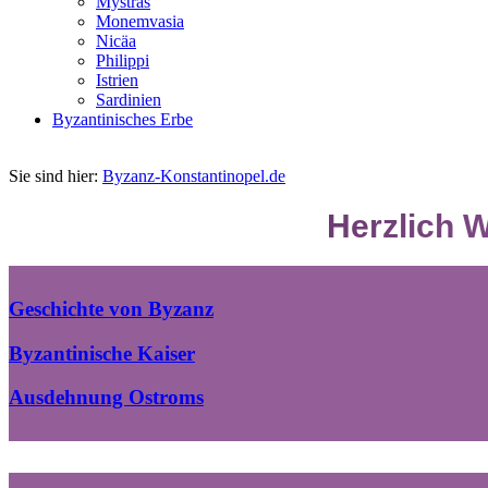
Mystras
Monemvasia
Nicäa
Philippi
Istrien
Sardinien
Byzantinisches Erbe
Sie sind hier:
Byzanz-Konstantinopel.de
Herzlich 
Geschichte von Byzanz
Byzantinische Kaiser
Ausdehnung Ostroms