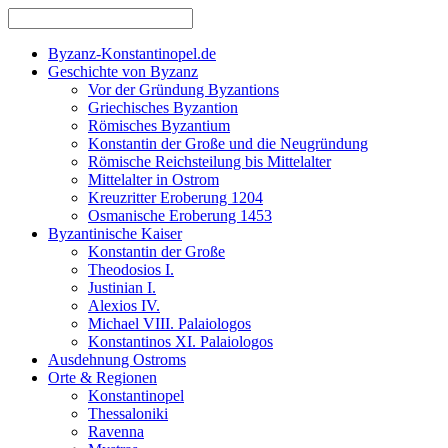
Byzanz-Konstantinopel.de
Geschichte von Byzanz
Vor der Gründung Byzantions
Griechisches Byzantion
Römisches Byzantium
Konstantin der Große und die Neugründung
Römische Reichsteilung bis Mittelalter
Mittelalter in Ostrom
Kreuzritter Eroberung 1204
Osmanische Eroberung 1453
Byzantinische Kaiser
Konstantin der Große
Theodosios I.
Justinian I.
Alexios IV.
Michael VIII. Palaiologos
Konstantinos XI. Palaiologos
Ausdehnung Ostroms
Orte & Regionen
Konstantinopel
Thessaloniki
Ravenna