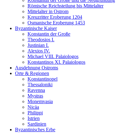
Konstantin der Große und die Neugründung
Römische Reichsteilung bis Mittelalter
Mittelalter in Ostrom
Kreuzritter Eroberung 1204
Osmanische Eroberung 1453
Byzantinische Kaiser
Konstantin der Große
Theodosios I.
Justinian I.
Alexios IV.
Michael VIII. Palaiologos
Konstantinos XI. Palaiologos
Ausdehnung Ostroms
Orte & Regionen
Konstantinopel
Thessaloniki
Ravenna
Mystras
Monemvasia
Nicäa
Philippi
Istrien
Sardinien
Byzantinisches Erbe