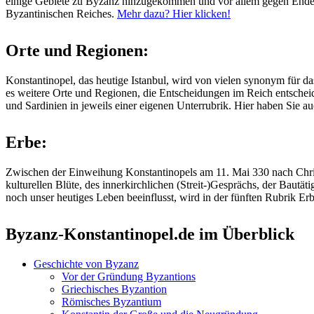
einige Gebiete zu Byzanz hinzugekommen und vor allem gegen Ende d
Byzantinischen Reiches.
Mehr dazu? Hier klicken!
Orte und Regionen:
Konstantinopel, das heutige Istanbul, wird von vielen synonym für da
es weitere Orte und Regionen, die Entscheidungen im Reich entscheid
und Sardinien in jeweils einer eigenen Unterrubrik. Hier haben Sie 
Erbe:
Zwischen der Einweihung Konstantinopels am 11. Mai 330 nach Chris
kulturellen Blüte, des innerkirchlichen (Streit-)Gesprächs, der Bautät
noch unser heutiges Leben beeinflusst, wird in der fünften Rubrik Er
Byzanz-Konstantinopel.de im Überblick
Geschichte von Byzanz
Vor der Gründung Byzantions
Griechisches Byzantion
Römisches Byzantium