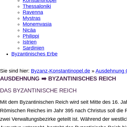
Konstantinopel
Thessaloniki
Ravenna
Mystras
Monemvasia
Nicäa
Philippi
Istrien
Sardinien
Byzantinisches Erbe
Sie sind hier:
Byzanz-Konstantinopel.de
»
Ausdehnung 
AUSDEHNUNG ➡️ BYZANTINISCHES REICH
DAS BYZANTINISCHE REICH
Mit dem Byzantinischen Reich wird seit Mitte des 16. J
Römischen Reiches im Jahr 395 nach Christus soll die Re
zwei Verwaltungsbezirke geteilt ist. Während der westl