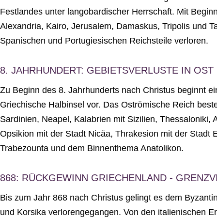
Festlandes unter langobardischer Herrschaft. Mit Begin
Alexandria, Kairo, Jerusalem, Damaskus, Tripolis und T
Spanischen und Portugiesischen Reichsteile verloren.
8. JAHRHUNDERT: GEBIETSVERLUSTE IN OST
Zu Beginn des 8. Jahrhunderts nach Christus beginnt ein
Griechische Halbinsel vor. Das Oströmische Reich best
Sardinien, Neapel, Kalabrien mit Sizilien, Thessaloniki,
Opsikion mit der Stadt Nicäa, Thrakesion mit der Stad
Trabezounta und dem Binnenthema Anatolikon.
868: RÜCKGEWINN GRIECHENLAND - GRENZ
Bis zum Jahr 868 nach Christus gelingt es dem Byzantin
und Korsika verlorengegangen. Von den italienischen Erob