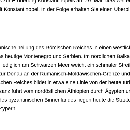
s zur Eroberung Konstantinopels am 29. Mai 1453 weiter
t Konstantinopel. In der Folge erhalten Sie einen Überb
chnische Teilung des Römischen Reiches in einen westlic
as heutige Montenegro und Serbien. Im nördlichen Balka
 lediglich am Schwarzen Meer weicht ein schmaler Stre
is zur Donau an der Rumänisch-Moldawischen-Grenze und
chen Reiches bildet in etwa eine Linie von der heute tü
anz führt vom nordöstlichen Äthiopien durch Ägypten un
b des byzantinischen Binnenlandes liegen heute die Sta
 Zypern.