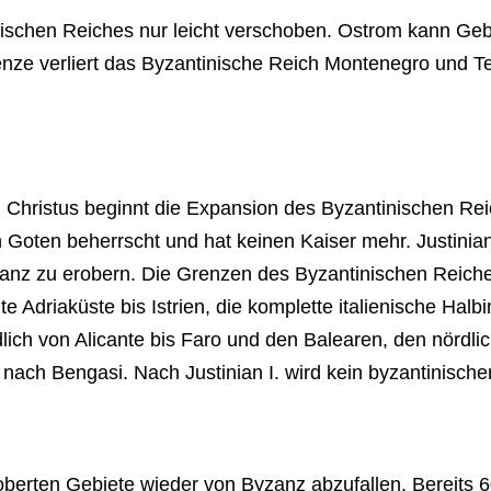
ischen Reiches nur leicht verschoben. Ostrom kann Geb
e verliert das Byzantinische Reich Montenegro und Tei
h Christus beginnt die Expansion des Byzantinischen Rei
Goten beherrscht und hat keinen Kaiser mehr. Justinian
nz zu erobern. Die Grenzen des Byzantinischen Reiches
riaküste bis Istrien, die komplette italienische Halbinse
dlich von Alicante bis Faro und den Balearen, den nördl
r nach Bengasi. Nach Justinian I. wird kein byzantinisch
oberten Gebiete wieder von Byzanz abzufallen. Bereits 60